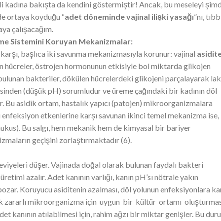
li kadına bakışta da kendini göstermiştir! Ancak, bu meseleyi şimd
lde ortaya koyduğu “
adet döneminde vajinal ilişki yasağı
”nı, tıbb
maya çalışacağım.
me Sistemini Koruyan Mekanizmalar:
 karşı, başlıca iki savunma mekanizmasıyla korunur: vajinal
asidit
en hücreler, östrojen hormonunun etkisiyle bol miktarda glikojen
 bulunan bakteriler, dökülen hücrelerdeki glikojeni parçalayarak lak
itesinden (düşük pH) sorumludur ve üreme çağındaki bir kadının döl
ir. Bu asidik ortam, hastalık yapıcı (patojen) mikroorganizmalara
nu enfeksiyon etkenlerine karşı savunan ikinci temel mekanizma ise,
ukus). Bu salgı, hem mekanik hem de kimyasal bir bariyer
zmaların geçişini zorlaştırmaktadır (6).
iyeleri düşer. Vajinada doğal olarak bulunan faydalı bakteri
retimi azalır. Adet kanının varlığı, kanın pH’sı nötrale yakın
 bozar. Koruyucu asiditenin azalması, döl yolunun enfeksiyonlara ka
ok zararlı mikroorganizma için uygun bir kültür ortamı oluşturmas
et kanının atılabilmesi için, rahim ağzı bir miktar genişler. Bu dur