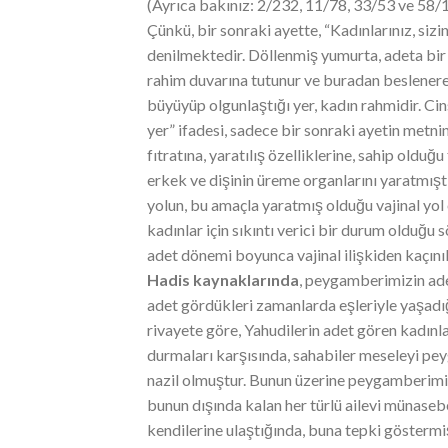
(Ayrıca bakınız: 2/232, 11/78, 33/53 ve 58/12)
Çünkü, bir sonraki ayette, “Kadınlarınız, sizin 
denilmektedir. Döllenmiş yumurta, adeta bi
rahim duvarına tutunur ve buradan beslenerek
büyüyüp olgunlaştığı yer, kadın rahmidir. Cins
yer” ifadesi, sadece bir sonraki ayetin metn
fıtratına, yaratılış özelliklerine, sahip olduğu
erkek ve dişinin üreme organlarını yaratmıştır
yolun, bu amaçla yaratmış olduğu vajinal yol
kadınlar için sıkıntı verici bir durum olduğ
adet dönemi boyunca vajinal ilişkiden kaçınıl
Hadis kaynaklarında
, peygamberimizin ade
adet gördükleri zamanlarda eşleriyle yaşadığı 
rivayete göre, Yahudilerin adet gören kadın
durmaları karşısında, sahabiler meseleyi pe
nazil olmuştur. Bunun üzerine peygamberimiz 
bunun dışında kalan her türlü ailevi münaseb
kendilerine ulaştığında, buna tepki göstermiş