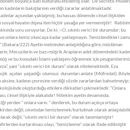
r dönem boyunca Batı kültürünü etkilemiş olan “De Secretis Mulie
n kadınların bakışlarının verdiği zararlar anlatılmaktadır.
kadınlar açısından yaklaşmış; bu hassas dönemde cinsel ilişkiden
nı sosyal hayatın dışına iten hiçbir yasağa yer vermemiştir! Rabbim
ında soru soruyorlar. De ki: ‹‹O, sıkıntı verici bir durumdur; bu
ve onlara temiz oluncaya kadar yaklaşmayın. Temizlendikleri zama
››” (Bakara/222) Ayetin metninden anlaşıldığına göre, müslüman
erin, Mecusilerin ve bazı müşrik Arapların adet dönemindeki kadın
rmüş ve bu konudaki İslami yaklaşımı öğrenmek için peygamberimi
za”, yani “sıkıntı verici bir durum” olarak nitelemektedir. Eza
olojik açıdan yaşadığı olumsuz durumları anlatır (Müfredat). Böyl
ın aksine, kadının çevresine verdiği sözde zararlardan bahsetmeyip;
kolojisinde oluşturduğu etkilere dikkatleri çekmektedir. “Onlara
ı, cinsel ilişkiyle alakalıdır! Nitekim ayetin devamında,
iği yerden ” onlara varın. ” denilerek, bu durum açıkça ortaya
kirden değil, sıkıntıdan temizlenmek/kurtulmak olarak anlaşılabilir
olarak değil, “sıkıntı verici bir durum” olarak tanımlamıştır!
firlerden kurtarılması olayı, “temizlenme” olarak ifade edilmiştir