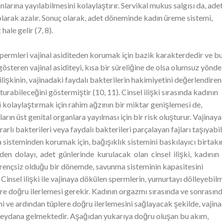
larına yayılabilmesini kolaylaştırır. Servikal mukus salgısı da, ade
larak azalır. Sonuç olarak, adet döneminde kadın üreme sistemi,
ale gelir (7, 8).
, spermleri vajinal asiditeden korumak için bazik karakterdedir ve b
steren vajinal asiditeyi, kısa bir süreliğine de olsa olumsuz yönde
 ilişkinin, vajinadaki faydalı bakterilerin hakimiyetini değerlendiren
rabileceğini göstermiştir (10, 11). Cinsel ilişki sırasında kadının
 kolaylaştırmak için rahim ağzının bir miktar genişlemesi de,
n üst genital organlara yayılması için bir risk oluşturur. Vajinaya
rlı bakterileri veya faydalı bakterileri parçalayan fajları taşıyabili
a sisteminden korumak için, bağışıklık sistemini baskılayıcı birtak
den dolayı, adet günlerinde kurulacak olan cinsel ilişki, kadının
irençsiz olduğu bir dönemde, savunma sisteminin kapasitesini
 Cinsel ilişki ile vajinaya dökülen spermlerin, yumurtayı dölleyebi
re doğru ilerlemesi gerekir. Kadının orgazmı sırasında ve sonrasınd
 ve ardından tüplere doğru ilerlemesini sağlayacak şekilde, vajina
 meydana gelmektedir. Aşağıdan yukarıya doğru oluşan bu akım,