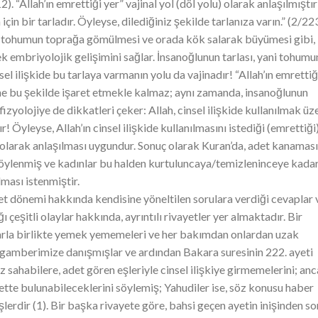
. “Allah’ın emrettiği yer” vajinal yol (döl yolu) olarak anlaşılmıştır
için bir tarladır. Öyleyse, dilediğiniz şekilde tarlanıza varın.” (2/22
r tohumun toprağa gömülmesi ve orada kök salarak büyümesi gibi,
 embriyolojik gelişimini sağlar. İnsanoğlunun tarlası, yani tohum
el ilişkide bu tarlaya varmanın yolu da vajinadır! “Allah’ın emrettiğ
ine bu şekilde işaret etmekle kalmaz; aynı zamanda, insanoğlunun
 fizyolojiye de dikkatleri çeker: Allah, cinsel ilişkide kullanılmak üz
! Öyleyse, Allah’ın cinsel ilişkide kullanılmasını istediği (emrettiği
 olarak anlaşılması uygundur. Sonuç olarak Kuran’da, adet kanaması
u söylenmiş ve kadınlar bu halden kurtuluncaya/temizleninceye kadar
ması istenmiştir.
t dönemi hakkında kendisine yöneltilen sorulara verdiği cevaplar 
çeşitli olaylar hakkında, ayrıntılı rivayetler yer almaktadır. Bir
larla birlikte yemek yememeleri ve her bakımdan onlardan uzak
ygamberimize danışmışlar ve ardından Bakara suresinin 222. ayeti
sahabilere, adet gören eşleriyle cinsel ilişkiye girmemelerini; an
ette bulunabileceklerini söylemiş; Yahudiler ise, söz konusu haber
lerdir (1). Bir başka rivayete göre, bahsi geçen ayetin inişinden s