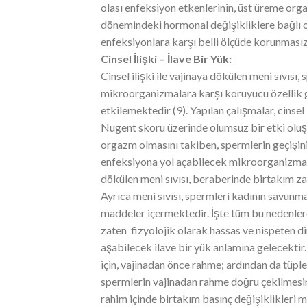
olası enfeksiyon etkenlerinin, üst üreme organ
dönemindeki hormonal değişikliklere bağlı o
enfeksiyonlara karşı belli ölçüde korunmasız h
Cinsel İlişki – İlave Bir Yük:
Cinsel ilişki ile vajinaya dökülen meni sıvısı
mikroorganizmalara karşı koruyucu özellik gö
etkilemektedir (9). Yapılan çalışmalar, cinsel
Nugent skoru üzerinde olumsuz bir etki oluştu
orgazm olmasını takiben, spermlerin geçişini
enfeksiyona yol açabilecek mikroorganizmaları
dökülen meni sıvısı, beraberinde birtakım zara
Ayrıca meni sıvısı, spermleri kadının savunm
maddeler içermektedir. İşte tüm bu nedenler
zaten fizyolojik olarak hassas ve nispeten d
aşabilecek ilave bir yük anlamına gelecektir.
için, vajinadan önce rahme; ardından da tüple
spermlerin vajinadan rahme doğru çekilmesini
rahim içinde birtakım basınç değişiklikleri