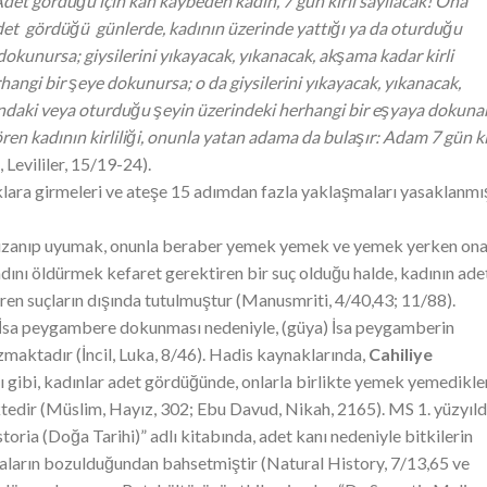
det gördüğü için kan kaybeden kadın, 7 gün kirli sayılacak! Ona
et gördüğü günlerde, kadının üzerinde yattığı ya da oturduğu
okunursa; giysilerini yıkayacak, yıkanacak, akşama kadar kirli
angi bir şeye dokunursa; o da giysilerini yıkayacak, yıkanacak,
ndaki veya oturduğu şeyin üzerindeki herhangi bir eşyaya dokuna
ren kadının kirliliği, onunla yatan adama da bulaşır: Adam 7 gün ki
, Levililer, 15/19-24).
aklara girmeleri ve ateşe 15 adımdan fazla yaklaşmaları yasaklanmı
ağa uzanıp uyumak, onunla beraber yemek yemek ve yemek yerken on
ını öldürmek kefaret gerektiren bir suç olduğu halde, kadının ade
ren suçların dışında tutulmuştur (Manusmriti, 4/40,43; 11/88).
n İsa peygambere dokunması nedeniyle, (güya) İsa peygamberin
zmaktadır (İncil, Luka, 8/46). Hadis kaynaklarında,
Cahiliye
ı gibi, kadınlar adet gördüğünde, onlarla birlikte yemek yemedikle
tedir (Müslim, Hayız, 302; Ebu Davud, Nikah, 2165). MS 1. yüzyıl
storia (Doğa Tarihi)” adlı kitabında, adet kanı nedeniyle bitkilerin
aların bozulduğundan bahsetmiştir (Natural History, 7/13,65 ve