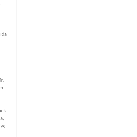
t
u da
r.
ım
lmek
a,
 ve