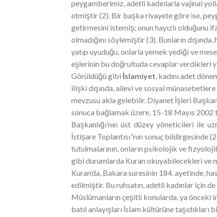
peygamberimiz, adetli kadınlarla vajinal yolla
etmiştir (2). Bir başka rivayete göre ise, 
getirmesini istemiş; onun hayızlı olduğunu if
olmadığını söylemiştir (3). Bunların dışında
yatıp uyuduğu, onlarla yemek yediği ve mese
eşlerinin bu doğrultuda cevaplar verdikleri ya
Görüldüğü gibi
İslamiyet
, kadını adet dönem
ilişki dışında, ailevi ve sosyal münasebetler
mevzusu akla gelebilir. Diyanet İşleri Başkan
sonuca bağlamak üzere, 15-18 Mayıs 2002 tar
Başkanlığı’nın üst düzey yöneticileri ile uz
İstişare Toplantısı”nın sonuç bildirgesinde 
tutulmalarının, onların psikolojik ve fizyolo
gibi durumlarda Kuran okuyabilecekleri ve me
Kuran’da, Bakara suresinin 184. ayetinde, has
edilmiştir. Bu ruhsatın, adetli kadınlar için 
Müslümanların çeşitli konularda, ya önceki in
batıl anlayışları İslam kültürüne taşıdıkları