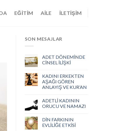
DA
EĞITIM
AILE
İLETIŞIM
SON MESAJLAR
ADET DÖNEMİNDE
CİNSEL İLİŞKİ
KADINI ERKEKTEN
AŞAĞI GÖREN
ANLAYIŞ VE KUR’AN
ADETLİ KADININ
ORUCU VE NAMAZI
DİN FARKININ
EVLİLİĞE ETKİSİ