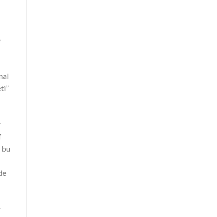
e
nal
ti”
r
f
n bu
de
r