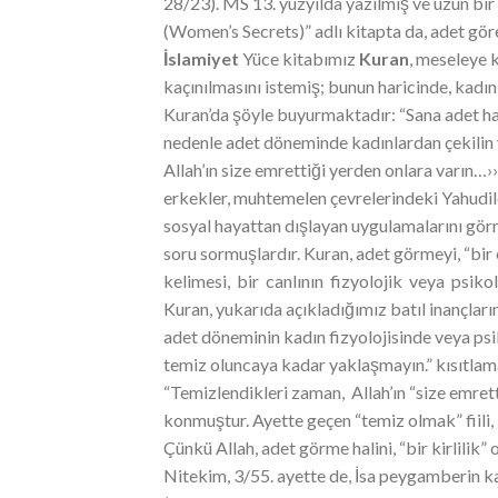
28/23). MS 13. yüzyılda yazılmış ve uzun bi
(Women’s Secrets)” adlı kitapta da, adet göre
İ
s
la
m
i
y
et
Yüce kitabımız
Kuran
, meseleye 
kaçınılmasını istemiş; bunun haricinde, kadı
Kuran’da şöyle buyurmaktadır: “Sana adet hakk
nedenle adet döneminde kadınlardan çekilin 
Allah’ın size emrettiği yerden onlara varın…
erkekler, muhtemelen çevrelerindeki Yahudil
sosyal hayattan dışlayan uygulamalarını gö
soru sormuşlardır. Kuran, adet görmeyi, “bir e
kelimesi, bir canlının fizyolojik veya psik
Kuran, yukarıda açıkladığımız batıl inançlar
adet döneminin kadın fizyolojisinde veya psi
temiz oluncaya kadar yaklaşmayın.” kısıtlamas
“Temizlendikleri zaman, Allah’ın “size emrett
konmuştur. Ayette geçen “temiz olmak” fiili, 
Çünkü Allah, adet görme halini, “bir kirlilik” 
Nitekim, 3/55. ayette de, İsa peygamberin ka