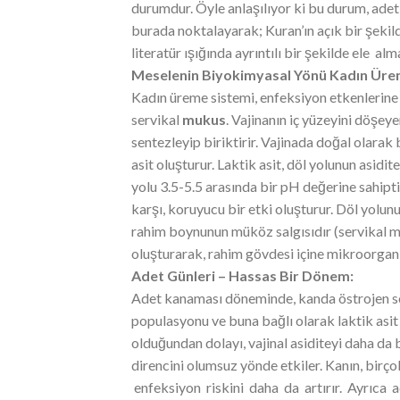
durumdur. Öyle anlaşılıyor ki bu durum, adet
burada noktalayarak; Kuran’ın açık bir şeki
literatür ışığında ayrıntılı bir şekilde ele al
M
eselenin Biyokimyasal Yönü
Kadın Üre
Kadın üreme sistemi, enfeksiyon etkenlerine
servikal
mukus
. Vajinanın iç yüzeyini döşey
sentezleyip biriktirir. Vajinada doğal olarak
asit oluşturur. Laktik asit, döl yolunun asid
yolu 3.5-5.5 arasında bir pH değerine sahipt
karşı, koruyucu bir etki oluşturur. Döl yolu
rahim boynunun müköz salgısıdır (servikal m
oluşturarak, rahim gövdesi içine mikroorgani
Adet Günleri – Hassas Bir Dönem:
Adet kanaması döneminde, kanda östrojen sev
populasyonu ve buna bağlı olarak laktik asit ü
olduğundan dolayı, vajinal asiditeyi daha da
direncini olumsuz yönde etkiler. Kanın, birç
enfeksiyon riskini daha da artırır. Ayrıca ad