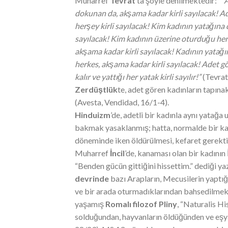
Muharref
Tevrat
’ta şöyle denilmektedir:
“
A
dokunan da, akşama kadar kirli sayılacak!
Ad
herşey kirli sayılacak!
Kim kadının yatağına d
sayılacak!
Kim kadının üzerine oturduğu herh
akşama kadar kirli sayılacak!
Kadının yatağı
herkes, akşama kadar kirli sayılacak!
Adet gö
kalır ve yattığı her yatak kirli sayılır!”
(Tevrat
Z
er
dü
ştlük
te, adet gören kadınların tapın
(Avesta, Vendidad, 16/1-4).
Hinduizm
’de, adetli bir kadınla aynı yat
bakmak yasaklanmış; hatta, normalde bir kad
döneminde iken öldürülmesi, kefaret gerekti
Muharref
İncil
’de, kanaması olan bir kadını
“Benden gücün gittiğini hissettim.” dediği ya
devrinde
bazı Arapların, Mecusilerin yaptığ
ve bir arada oturmadıklarından bahsedilmek
yaşamış
Romalı filozof Pliny
, “Naturalis Hi
solduğundan, hayvanların öldüğünden ve eşy