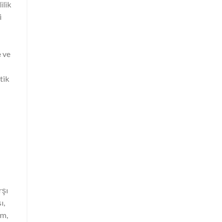
ilik
i
e
ve
tik
rşı
ı,
um,