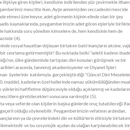
 ilişkiye giren kişileri, kendisine indirilenden yüz çevirmekle itham
peygamberimiz mescitte iken, Ayşe annemizden seccadesini mescide
ade etmesi üzerineyse, adet görmenin kişinin elinde olan bir şey
, hadis kaynaklarında, peygamberimizin adet gören eşleriyle birlikt
le hakkında soru yönelten kimselere de, hem kendisinin hem de
zılıdır (4).
inde sosyal hayattan dışlayan birtakım batıl inançların aksine, vaji
e bir sınırlama getirmemiştir! Bu noktada belki “adetli kadının ibade
lığı’nın, ülke gündeminde tartışılan dini konuları görüşmek ve bir
ihleri arasında, tanınmış akademisyenler ve Diyanet İşleri
man üyelerinin katılımıyla gerçekleştirdiği “Güncel Dini Meselele
(20. madde), kadınların özel hallerinde namaz yükümlülüğünden mua
jik yüklerini hafifletme düşüncesiyle olduğu açıklanmış ve kadınları
scitlere girebilecekleri sonucuna varılmıştır (5).
ta veya seferde olan kişilerin başka günlerde oruç tutabileceği ifa
de geçerli olduğu söylenebilir. Peygamberimizin vefatının ardından,
ançlarının ya da çevrelerindeki din ve kültürlerin etkisiyle birtakım
 bilinmektedir ve bu sosyolojik açıdan da olağan karşılanabilecek bi