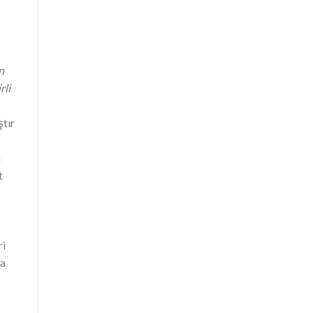
n
rli
ştır
a
t
ri
da