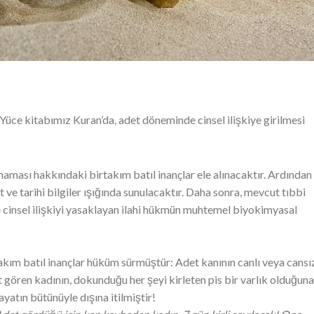
Yüce kitabımız Kuran’da, adet döneminde cinsel ilişkiye girilmesi
naması hakkındaki birtakım batıl inançlar ele alınacaktır. Ardından
 ve tarihi bilgiler ışığında sunulacaktır. Daha sonra, mevcut tıbbi
 cinsel ilişkiyi yasaklayan ilahi hükmün muhtemel biyokimyasal
kım batıl inançlar hüküm sürmüştür: Adet kanının canlı veya cansı
 gören kadının, dokunduğu her şeyi kirleten pis bir varlık olduğuna
yatın bütünüyle dışına itilmiştir!