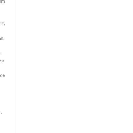
rum
iz,
n,
ı
ze
ece
.